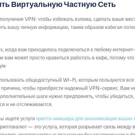
ть Виртуальную Частную Сеть
я получения VPN: чтобы избежать взлома, сделать ваше ме
ть вашу личную информацию, таким образом избегая поте
х, когда вам приходилось подключаться к любому интернет
и вам может просто нравиться работать в кафе, потому что
ум.
спользовать общедоступный Wi-Fi, которым пользуются все
я причина, чтобы приобрести надежный VPN-сервис.
Вам н
 дополнительные шаги нужно предпринять, чтобы убедиться,
ся и не отслеживаются.
вы ищете услуги
крипто-микшера для анонимизации ваших
иптовалют — это услуга, которая разрывает связь между 
оводить криптовалютные транзакции без отслеживания в бл