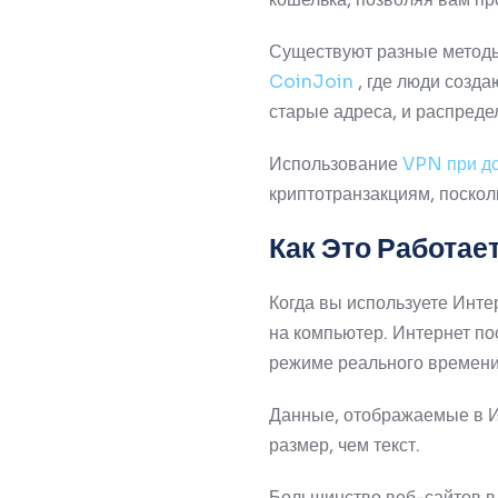
Существуют разные метод
CoinJoin
, где люди созд
старые адреса, и распред
Использование
VPN при до
криптотранзакциям, поскол
Как Это Работае
Когда вы используете Инте
на компьютер.
Интернет по
режиме реального времени
Данные, отображаемые в И
размер, чем текст.
Большинство веб-сайтов в