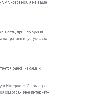
е VPN-сервера, а не ваше
иальность, пришло время
ы не тратили впустую свое
стается одной из самых
у в Интернете.
С помощью
бразом ограничен интернет-