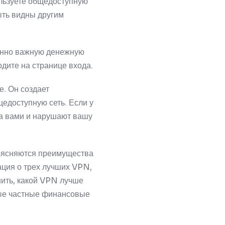
льзуете общедоступную
ыть видны другим
енно важную денежную
одите на странице входа.
е.
Он создает
щедоступную сеть.
Если у
за вами и нарушают вашу
ъясняются преимущества
мация о трех лучших VPN,
ить, какой VPN лучше
мые частные финансовые