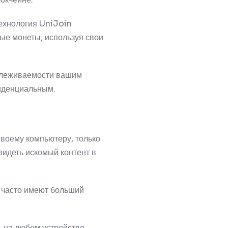
ехнология UniJoin
ые монеты, используя свои
слеживаемости вашим
фиденциальным.
своему компьютеру, только
видеть искомый контент в
 часто имеют больший
 на любом устройстве.