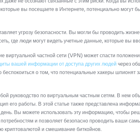
их даже не осознают связанные с этим риски.
Когда вы испо
, которые вы посещаете в Интернете, потенциально могут б
.
авляет угрозу безопасности.
Вы могли бы проводить жизн
сеть, где люди могут видеть учетные данные, которые вы вв
ие виртуальной частной сети (VPN) может спасти положени
щиты вашей информации от доступа других людей
через об
о беспокоиться о том, что потенциальные хакеры шпионят 
обой руководство по виртуальным частным сетям.
В нем об
цип его работы.
В этой статье также представлена ​​инфор
 день.
Вы можете использовать эту информацию, чтобы реш
м потребностям и позволяет безопасно проводить ваши са
лю криптовалютой и смешивание биткойнов.