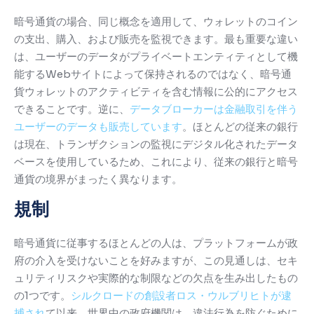
暗号通貨の場合、同じ概念を適用して、ウォレットのコイン
の支出、購入、および販売を監視できます。
最も重要な違い
は、ユーザーのデータがプライベートエンティティとして機
能するWebサイトによって保持されるのではなく、暗号通
貨ウォレットのアクティビティを含む情報に公的にアクセス
できることです。
逆に、
データブローカーは金融取引を伴う
ユーザーのデータも販売しています
。
ほとんどの従来の銀行
は現在、トランザクションの監視にデジタル化されたデータ
ベースを使用しているため、これにより、従来の銀行と暗号
通貨の境界がまったく異なります。
規制
暗号通貨に従事するほとんどの人は、プラットフォームが政
府の介入を受けないことを好みますが、この見通しは、セキ
ュリティリスクや実際的な制限などの欠点を生み出したもの
の1つです。
シルクロードの創設者ロス・ウルブリヒトが逮
捕され
て以来
、世界中の政府機関は、違法行為を防ぐために