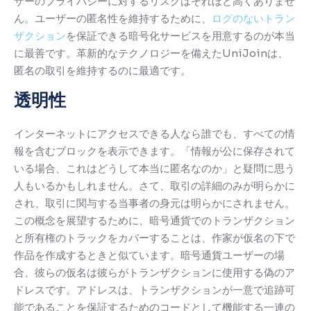
ザーのプライバシーに対するリスクはそれほど高くありませ
ん。
ユーザーの匿名性を維持するために、
ログのないトラン
ザクション
を保証できる暗号化サービスを用意するのが本当
に最善です。
革新的なテクノロジーを備えたUniJoinは、
匿名の取引を維持するのに最適です。
透明性
インターネットにアクセスできる人なら誰でも、すべての情
報を含むブロックを表示できます。
「情報が公に保存されて
いる場合、これはどうして本当に匿名なのか」と疑問に思う
人もいるかもしれません。
さて、取引の詳細のみが明らかに
され、取引に関与する当事者の身元は明らかにされません。
この概念を展望するために、暗号通貨でのトランザクション
と所有権のトラックをカバーすることは、作家が仮名の下で
作品を作成するときと似ています。
暗号通貨ユーザーの場
合、彼らの仮名は彼らがトランザクションに使用する偽のア
ドレスです。
アドレスは、トランザクションが一意で追跡可
能であることを保証するためのコードとして機能する一連の