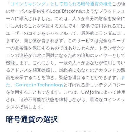
「コインミキシング」として知られる暗号通貨の概念
この種
のサービスを提供するLocalBitcoinsのようなプラットフォ
ームに導入されました。
これは、人々が自分の財産を安全に
手に入れることを保証する方法です。
交換で使用される前に
ユーザーのコインをシャッフルして、最終的にランダムにし
ますが、同じ値が含まれます。
このサービスは完全なユーザ
ーの匿名性を保証するものではありませんが、トランザクシ
ョンの追跡が非常に困難になるための追加のレイヤーとして
機能します。
これにより、一般の人々があなたが使用してい
るアドレスを相互参照し、最終的にあなたのアカウントの残
高を表示することを防ぎ、疑惑を避けることができます。
ま
た、 Coinjoin Technology
と呼ばれる新しいテクノロジー
を使用することもできます
。これは、Unijoinによって使用
され、追跡不可能な状態を維持しながら、最適なコインミッ
クスを提供します。
暗号通貨の選択