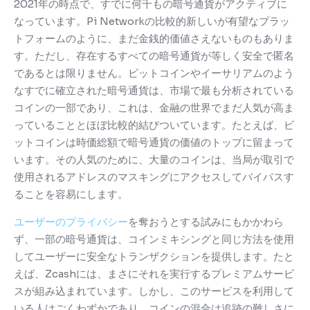
2021年の時点で、すでに何千もの暗号通貨がアクティブに
なっています。
Pi Networkの比較的新しいが有望なプラッ
トフォームのように、まだ金銭的価値さえないものもありま
す。
ただし、存在するすべての暗号通貨が等しく安全で匿名
であるとは限りません。
ビットコインやイーサリアムのよう
なすでに確立された暗号通貨は、市場で最も分析されている
コインの一部であり、これは、金融の世界でまだ人気が高ま
っていることとほぼ比較的結びついています。
たとえば、ビ
ットコインは時価総額で暗号通貨の価値のトップに留まって
います。
その人気のために、大量のコインは、当局が取引で
使用されるアドレスのマスキングにアクセスしてバイパスす
ることを容易にします。
ユーザーのプライバシー
を奪おうとする試みにもかかわら
ず
、一部の暗号通貨は、コインミキシングと同じ方法を使用
してユーザーに安全なトランザクションを提供します。
たと
えば、Zcashには、まさにそれを実行するプレミアムサービ
スが組み込まれています。
しかし、このサービスを利用して
いる人はごくわずかであり、コインの混合は追跡の難しさに