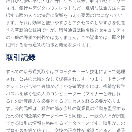
銀行が社会の不可欠な部分になって以来、取引のセキュリテ
ィは、銀行やデジタルウォレットなど、適切な送金方法を選
択する際の人々の決定に影響を与える要因の1つになってい
ます。
それは効率と使いやすさとアクセスのしやすさを促進
する革新的な技術ですが、暗号通貨は匿名性とセキュリティ
の一般の評価の例外ではありません。
この記事では、匿名性
に関する暗号通貨の領域と概念を探ります。
取引記録
すべての暗号通貨取引はブロックチェーン技術によって処理
され、公共の元帳を介して保存されます。
つまり、トランザ
クションが合法で有効かどうかを確認するには、複雑な数学
パズルを解く他の人のコンピューター（マイナーと呼ばれ
る）の計算能力を必要とするプロセスを経る必要がありま
す。
公的元帳は、経営幹部が会社の従業員の活動を監督する
ための民間企業のデータベースと同様に、一般の人々が閲覧
できる取引の情報を格納するデータベースです。
取引がこの
プロセスを経て終了し、交換の正当性が確認されると、送受