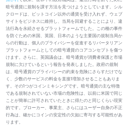
暗号通貨に規制を課す方法を見つけようとしています。
シル
クロードは、ビットコイン以外の通貨を受け入れず、ウェブ
サイトをビジネスに維持し、当局を回避することにより、違
法行為を永続させるプラットフォームでした。
この種の事件
を防ぐための米国、英国、日本のような主要国の規制当局か
らの行動は、個人のプライバシーを促進するリバータリアン
プラットフォームとしての暗号通貨のコアコンセプトを傷つ
けます。
さらに、英国議会は、暗号通貨が消費者保護と市場
規制に欠けているという報告を発表しました。
政府の規制
は、暗号通貨のプライバシーの約束を危険にさらすだけでな
く、少数のサービスの料金を直接1増加させることもありま
す。
その1つがコインミキシングです。
暗号通貨の主な特徴
である規制されていない市場の危険性は、以前に米国で同じ
ことが簡単に許可されていたときに得たのと同じくらい現実
的です。
ブローカー、事業主、さらにはユーザー自身の不正
行為は、確かにコインの安定性の欠如に寄与する可能性があ
ります。